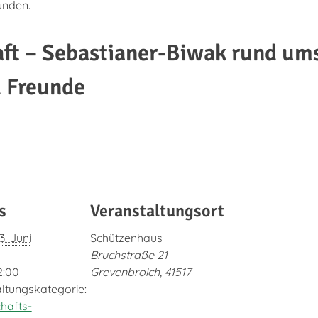
unden.
aft – Sebastianer-Biwak rund um
d Freunde
s
Veranstaltungsort
3. Juni
Schützenhaus
Bruchstraße 21
2:00
Grevenbroich
,
41517
ltungskategorie:
hafts-