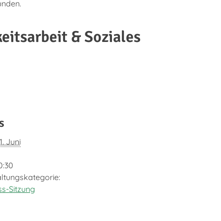
unden.
eitsarbeit & Soziales
s
1. Juni
0:30
ltungskategorie:
s-Sitzung