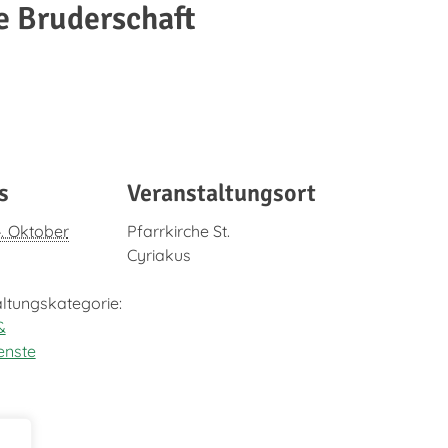
e Bruderschaft
s
Veranstaltungsort
4. Oktober
Pfarrkirche St.
Cyriakus
ltungskategorie:
&
enste