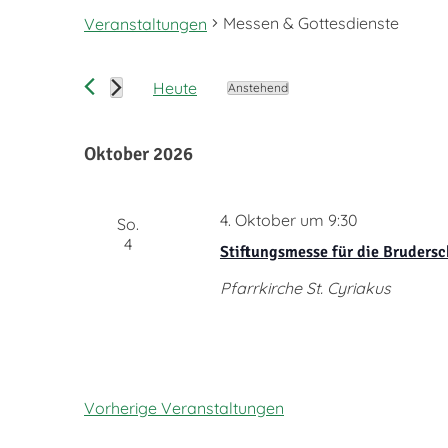
Messen & Gottesdienste
Veranstaltungen
Veranstaltungen
Heute
Anstehend
Datum
wählen.
Oktober 2026
4. Oktober um 9:30
So.
4
Stiftungsmesse für die Brudersc
Pfarrkirche St. Cyriakus
Vorherige
Veranstaltungen